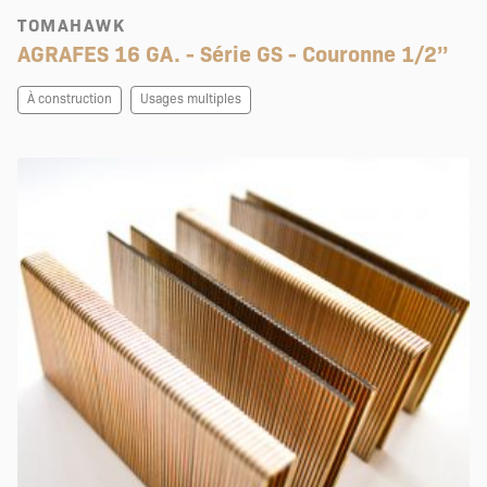
TOMAHAWK
AGRAFES 16 GA. - Série GS - Couronne 1/2’’
À construction
Usages multiples