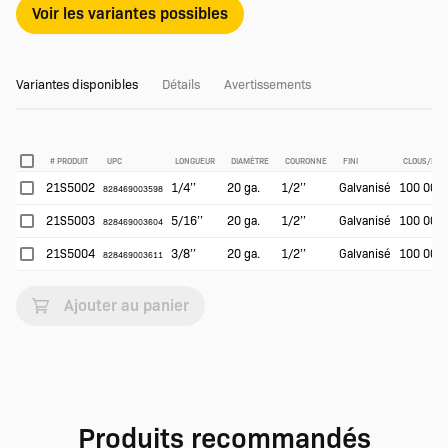
Voir les variantes possibles
Variantes disponibles
Détails
Avertissements
# PRODUIT
UPC
LONGUEUR
DIAMÈTRE
COURONNE
FINI
CLOUS/BOÎT
21S5002
1/4’’
20 ga.
1/2’’
Galvanisé
100 000
828469003598
21S5003
5/16’’
20 ga.
1/2’’
Galvanisé
100 000
828469003604
21S5004
3/8’’
20 ga.
1/2’’
Galvanisé
100 000
828469003611
Ajouter au panier
Produits recommandés