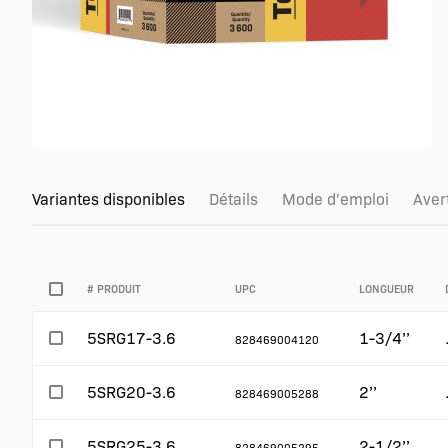
Variantes disponibles
Détails
Mode d'emploi
Aver
# PRODUIT
UPC
LONGUEUR
5SRG17-3.6
1-3/4’’
828469004120
5SRG20-3.6
2’’
828469005288
5SRG25-3.6
2-1/2’’
828469005295