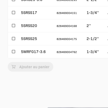
5SRSS17
1-3/4’’
828469004151
5SRSS20
2’’
828469004168
5SRSS25
2-1/2’’
828469004175
5MRFG17-3.6
1-3/4’’
828469004762
Ajouter au panier