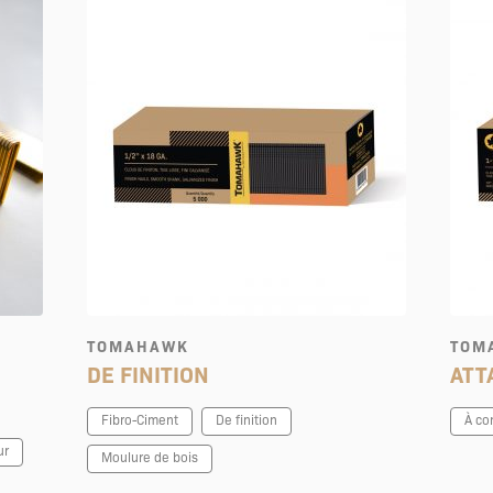
TOMAHAWK
TOM
DE FINITION
ATT
Fibro-Ciment
De finition
À co
ur
Moulure de bois