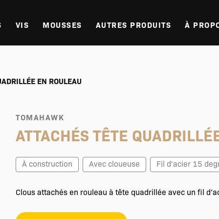
S
VIS
MOUSSES
AUTRES PRODUITS
À PROP
UADRILLÉE EN ROULEAU
TOMAHAWK
ATTACHÉS TÊTE QUADRILLÉ
À construction
Avec cloueuse
Fil d'acier 15 deg
Clous attachés en rouleau à tête quadrillée avec un fil d’