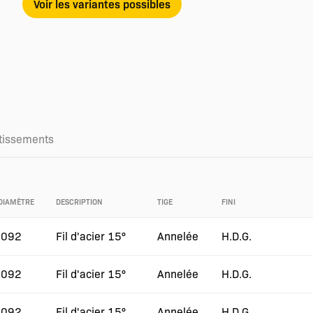
Voir les variantes possibles
tissements
DIAMÈTRE
DESCRIPTION
TIGE
FINI
.092
Fil d'acier 15°
Annelée
H.D.G.
.092
Fil d'acier 15°
Annelée
H.D.G.
.092
Fil d'acier 15°
Annelée
H.D.G.