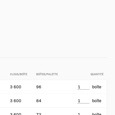
CLOUS/BOÎTE
BOÎTES/PALETTE
QUANTITÉ
3 600
96
boîte
3 600
84
boîte
3 600
72
boîte