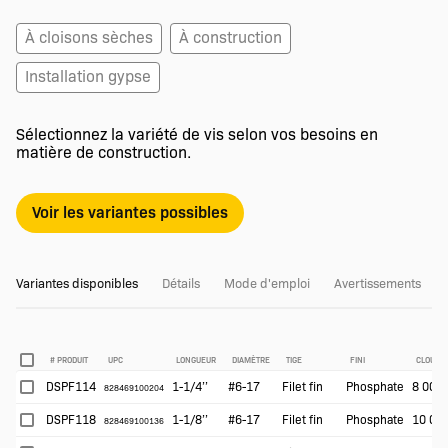
À cloisons sèches
À construction
Installation gypse
Sélectionnez la variété de vis selon vos besoins en
matière de construction.
Voir les variantes possibles
Variantes disponibles
Détails
Mode d'emploi
Avertissements
# PRODUIT
UPC
LONGUEUR
DIAMÈTRE
TIGE
FINI
CLOUS/B
DSPF114
1-1/4’’
#6-17
Filet fin
Phosphate
8 000
828469100204
DSPF118
1-1/8’’
#6-17
Filet fin
Phosphate
10 00
828469100136