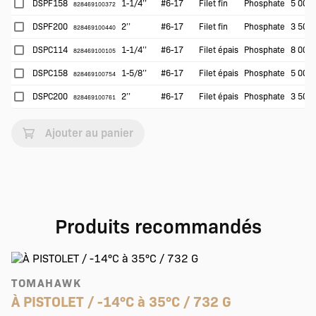
DSPF158
1-1/4’’
#6-17
Filet fin
Phosphate
5 000
828469100372
DSPF200
2’’
#6-17
Filet fin
Phosphate
3 500
828469100440
DSPC114
1-1/4’’
#6-17
Filet épais
Phosphate
8 000
828469100105
DSPC158
1-5/8’’
#6-17
Filet épais
Phosphate
5 000
828469100754
DSPC200
2’’
#6-17
Filet épais
Phosphate
3 500
828469100761
Ajouter au panier
Produits recommandés
TOMAHAWK
À PISTOLET / -14°C à 35°C / 732 G