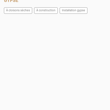
À cloisons sèches
À construction
Installation gypse